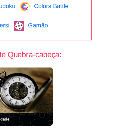
udoku
Colors Battle
rsi
Gamão
te Quebra-cabeça:
idade