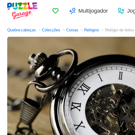
Favoritos
Multijogador
Jo
Quebra-cabeças
Colecções
Coisas
Relógios
Relógio de bolso