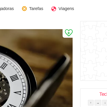
gadoras
Tarefas
Viagens
Tec
↑
→
↓