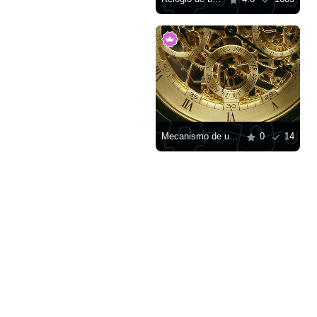
Mecanismo de um relógio de ouro
0
14