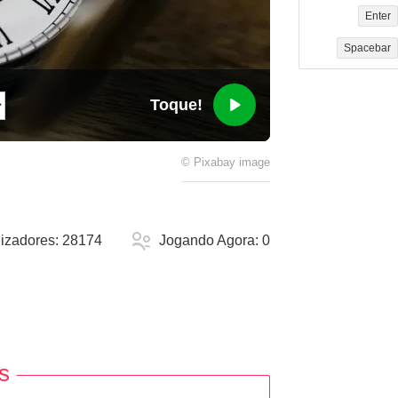
Enter
Spacebar
Toque!
©
Pixabay
image
lizadores:
28174
Jogando Agora:
0
s