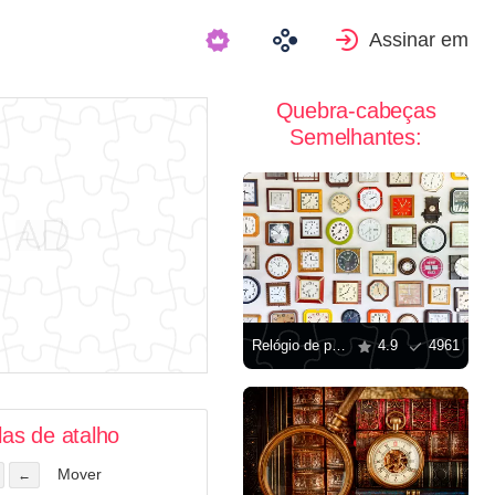
Assinar em
Quebra-cabeças
Semelhantes:
Relógio de parede
4.9
4961
las de atalho
Mover
←