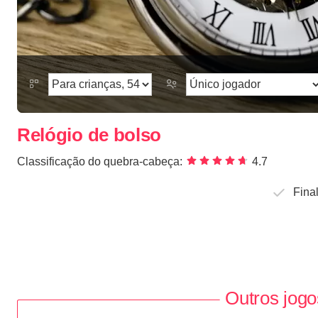
Relógio de bolso
Classificação do quebra-cabeça:
4.7
Fina
Outros jogo