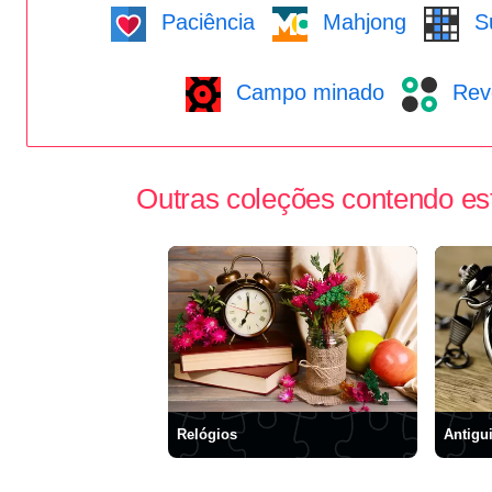
Paciência
Mahjong
S
Campo minado
Reve
Outras coleções contendo es
Relógios
Antigu