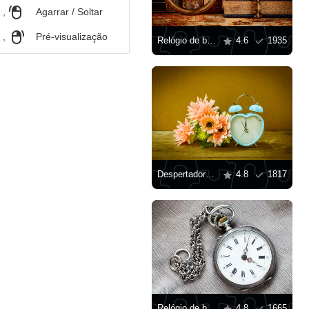
,
Agarrar / Soltar
,
Pré-visualização
Relógio de bolso vintage no fundo de livros
4.6
1935
Despertador e buquê de flores
4.8
1817
Relógio de bolso com corrente
4.8
1665