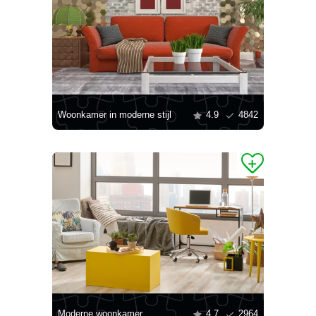
Woonkamer in moderne stijl
4.9
4842
Moderne woonkamer
4.7
2964