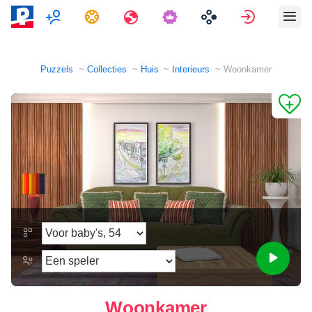
Multispeler
Taken
Reizen
Aanmeld
Puzzels
Collecties
Huis
Interieurs
Woonkamer
Woonkamer