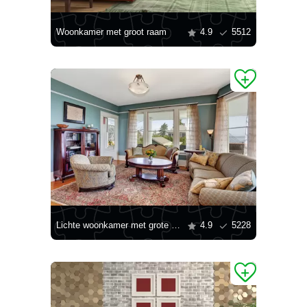
Woonkamer met groot raam
4.9
5512
Lichte woonkamer met grote raampartijen
4.9
5228