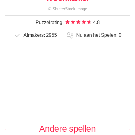
©
ShutterStock
image
Puzzelrating:
4.8
Afmakers:
2955
Nu aan het Spelen:
0
Andere spellen