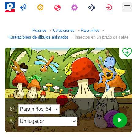
Multijugador
Tareas
Viajes
Entrar
Puzzles
Colecciones
Para niños
Ilustraciones de dibujos animados
Insectos en un prado de setas