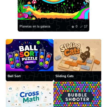
Planetas en la galaxia
0
17
Ball Sort
Sliding Cats