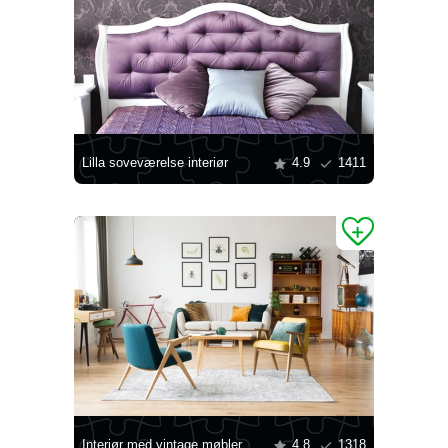
Lilla soveværelse interiør
4.9
1411
Interiør med vintage møbler
4.8
1318