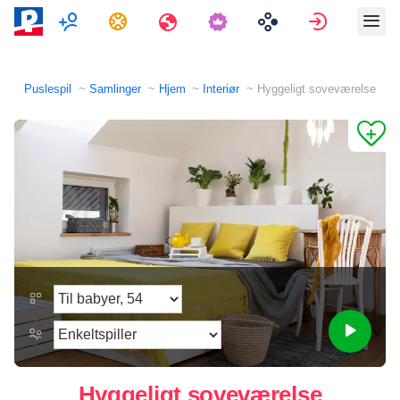
Multiplayer
Opgaver
Rejser
Log ind
Puslespil
Samlinger
Hjem
Interiør
Hyggeligt soveværelse
Hyggeligt soveværelse