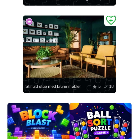
Stilfuld stue med brune møbler
5
18