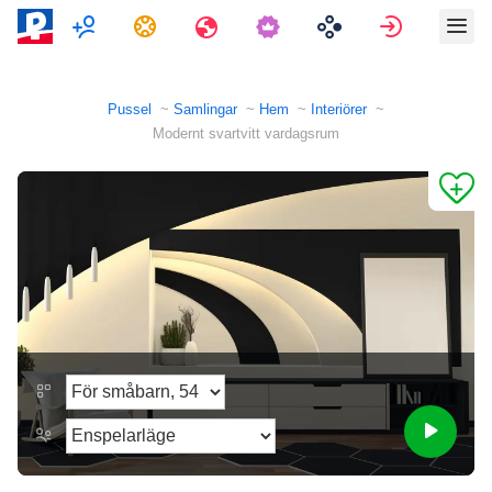
Multiplayer
Uppgifter
Resor
Logga in
Pussel
Samlingar
Hem
Interiörer
Modernt svartvitt vardagsrum