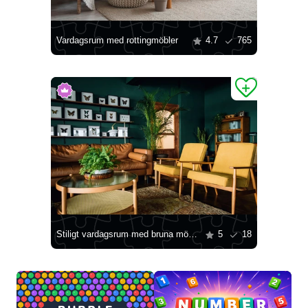
Vardagsrum med rottingmöbler
4.7
765
Stiligt vardagsrum med bruna möbler
5
18