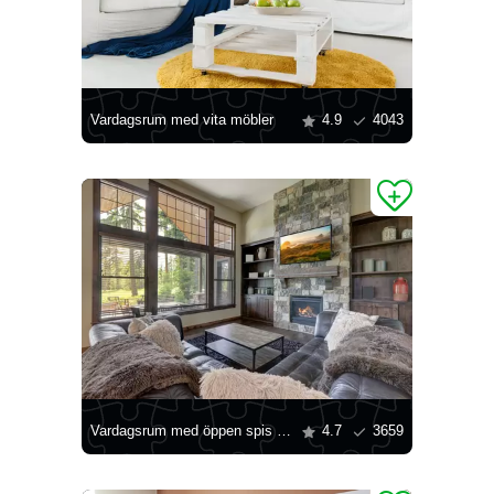
Vardagsrum med vita möbler
4.9
4043
Vardagsrum med öppen spis i sten
4.7
3659