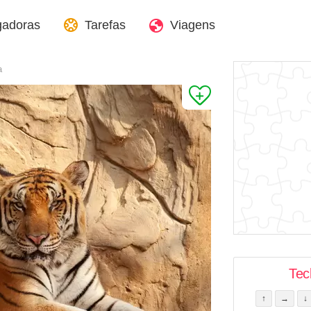
gadoras
Tarefas
Viagens
a
Tec
↑
→
↓