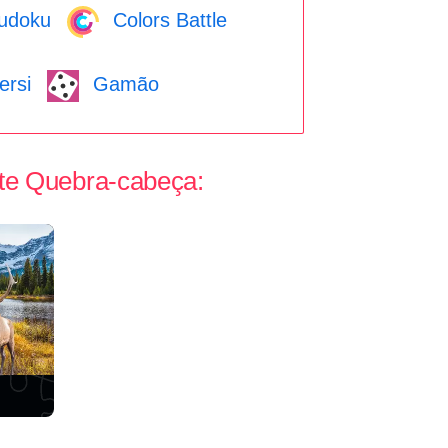
udoku
Colors Battle
rsi
Gamão
te Quebra-cabeça: