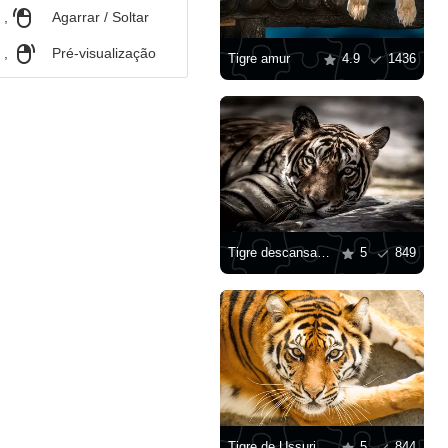
,
Agarrar / Soltar
,
Pré-visualização
Tigre amur
4.9
1436
Tigre descansando na sombra
5
849
Tigre de Ussuri
5
844