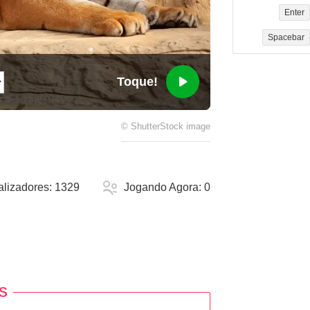
Enter
Spacebar
Toque!
©
ShutterStock
image
alizadores:
1329
Jogando Agora:
0
s