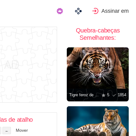
Assinar em
Quebra-cabeças
Semelhantes:
Tigre feroz de Sumatra
5
1854
las de atalho
Mover
←