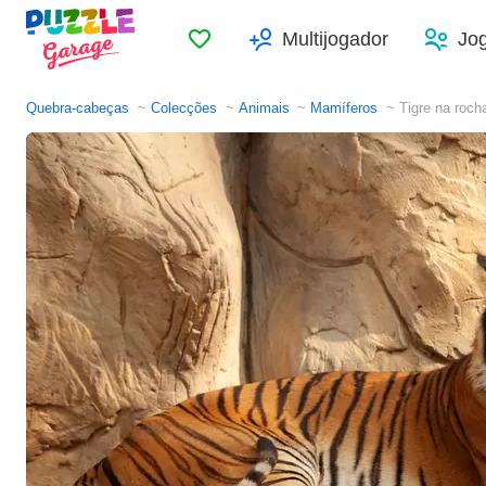
Favoritos
Multijogador
Jo
Quebra-cabeças
Colecções
Animais
Mamíferos
Tigre na roch