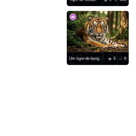
Um tigre-de-bengala na selva
5
8