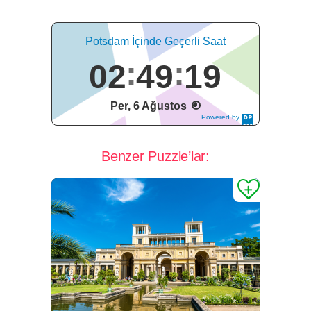
Potsdam İçinde Geçerli Saat
02
49
20
Per, 6 Ağustos
Powered by
DaysPedia.c
om
Benzer Puzzle’lar: