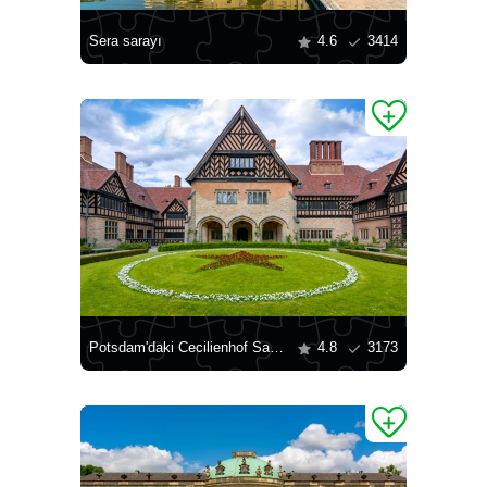
Sera sarayı
4.6
3414
Potsdam'daki Cecilienhof Sarayı
4.8
3173