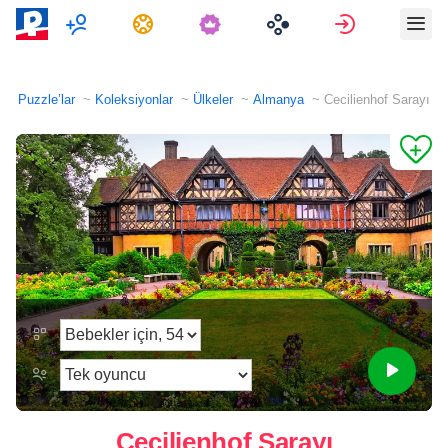
Çok oyunculu
Görevler
Giriş Yap
Puzzle’lar
Koleksiyonlar
Ülkeler
Almanya
Cecilienhof Sarayı
Cecilienhof Sarayı