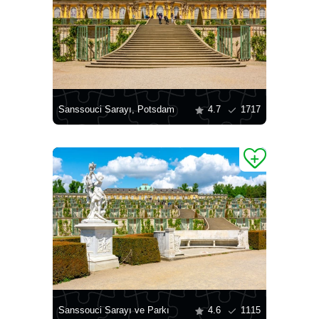
Sanssouci Sarayı, Potsdam
4.7
1717
Sanssouci Sarayı ve Parkı
4.6
1115