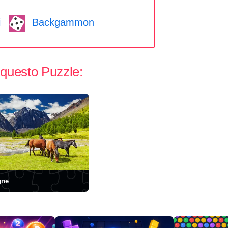
i
Backgammon
 questo Puzzle:
gne