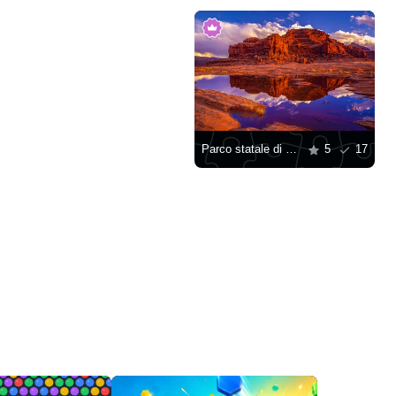
Parco statale di Dead Horse Point
5
17