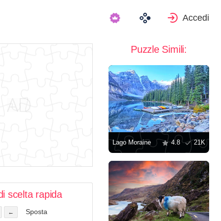
Accedi
Puzzle Simili:
Lago Moraine
4.8
21K
di scelta rapida
Sposta
←