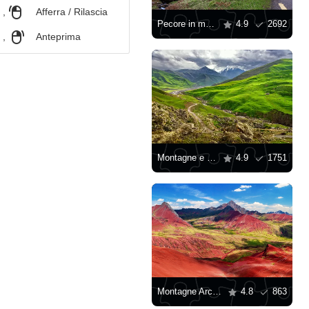
,
Afferra / Rilascia
Pecore in montagna
4.9
2692
,
Anteprima
Montagne e colline nel nord dell'Azerbaigian
4.9
1751
Montagne Arcobaleno delle Ande Peruviane
4.8
863