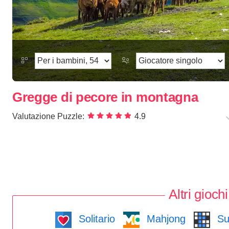
Gregge di pecore in montagna
Valutazione Puzzle:
4.9
Altri giochi
Solitario
Mahjong
Su