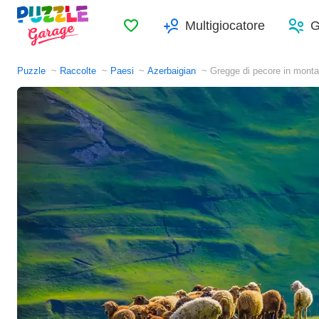
Preferiti
Multigiocatore
G
Puzzle
Raccolte
Paesi
Azerbaigian
Gregge di pecore in mont