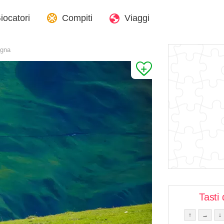
iocatori
Compiti
Viaggi
agna
Tasti 
↑
→
↓