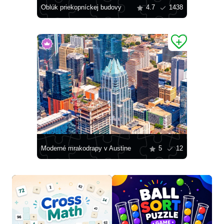
Oblúk priekopníckej budovy
4.7
1438
Moderné mrakodrapy v Austine
5
12