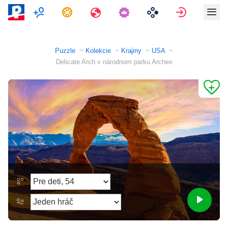
Multiplayer
Úlohy
Cestovania
Prihlásiť 
Puzzle
Kolekcie
Krajiny
USA
Delicate Arch v národnom parku Arches