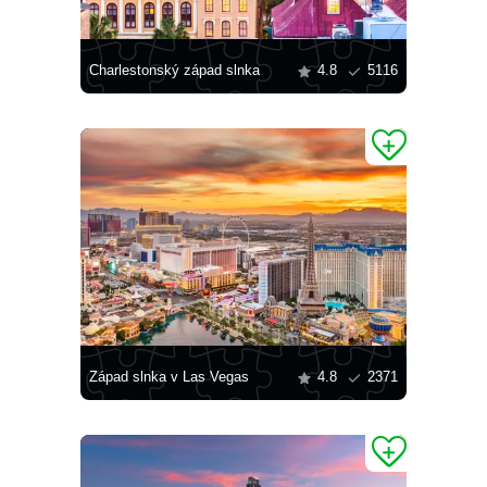
Charlestonský západ slnka
4.8
5116
Západ slnka v Las Vegas
4.8
2371