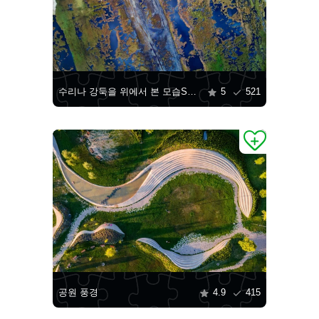
수리나 강둑을 위에서 본 모습Sulina
5
521
공원 풍경
4.9
415