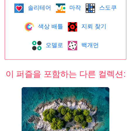
솔리테어
마작
스도쿠
색상 배틀
지뢰 찾기
오델로
백개먼
이 퍼즐을 포함하는 다른 컬렉션: