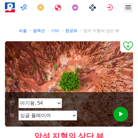
멀티플레이어
과제
여행
로그인
퍼즐
컬렉션
기타
항공뷰
암석 지형의 상단 뷰
암석 지형의 상단 뷰