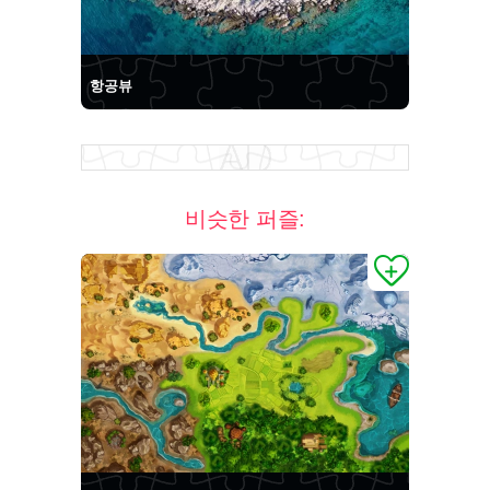
항공뷰
비슷한 퍼즐: