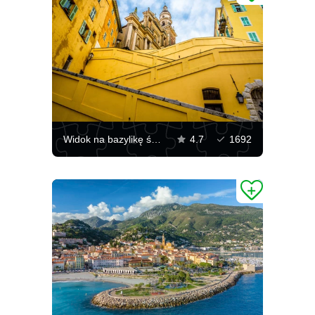
Widok na bazylikę św. Michała Archanioła w Mentonie
4.7
1692