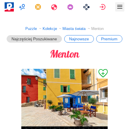
Multiplayer
Zadania
Podróże
Zaloguj si
Puzzle
Kolekcje
Miasta świata
Menton
Najczęściej Poszukiwane
Najnowsze
Premium
Menton