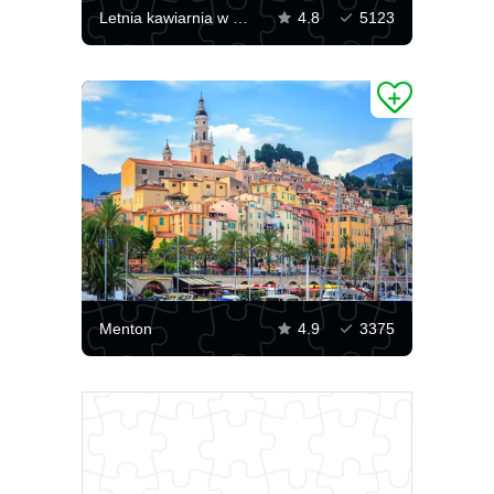
Letnia kawiarnia w Mentonie
4.8
5123
Menton
4.9
3375