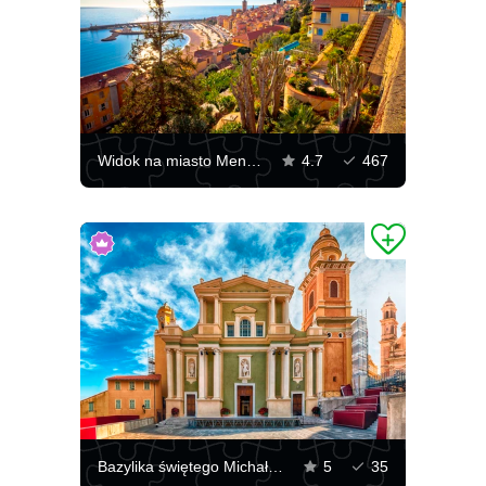
Widok na miasto Menton
4.7
467
Bazylika świętego Michała Archanioła w Mentonie
5
35