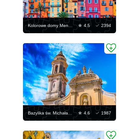
Kolorowe domy Menton
4.5
2394
Bazylika św. Michała Archanioła w Mentonie
4.6
1987