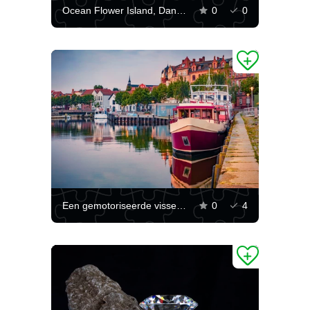
Ocean Flower Island, Danzhou
0
0
Een gemotoriseerde vissersboot in de haven van Stralsund
0
4