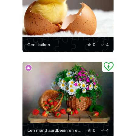
Geel kuiken
0
4
Een mand aardbeien en een boeket madeliefjes
0
4