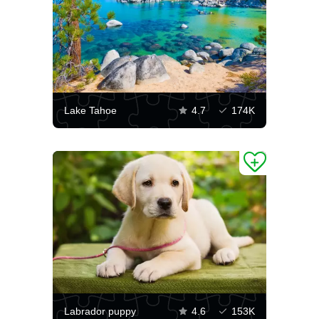
Lake Tahoe
4.7
174K
Labrador puppy
4.6
153K