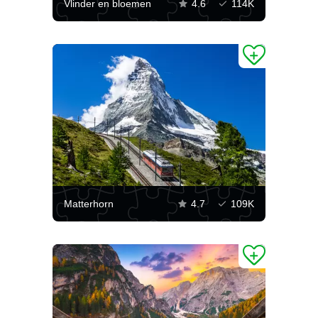
Vlinder en bloemen
4.6
114K
Matterhorn
4.7
109K