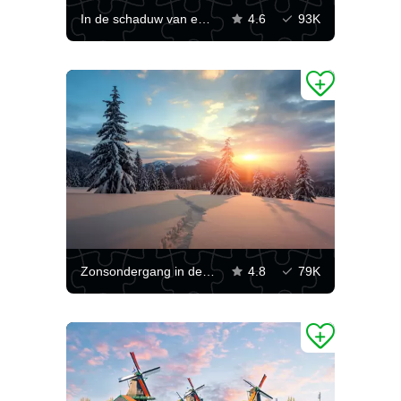
In de schaduw van een boom
4.6
93K
Zonsondergang in de Karpaten
4.8
79K