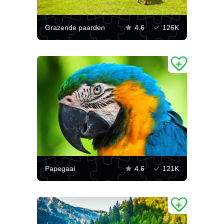
Grazende paarden
4.6
126K
Papegaai
4.6
121K