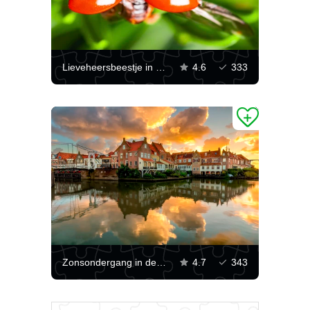
Lieveheersbeestje in vlucht
4.6
333
Zonsondergang in de stad Enkhuizen
4.7
343