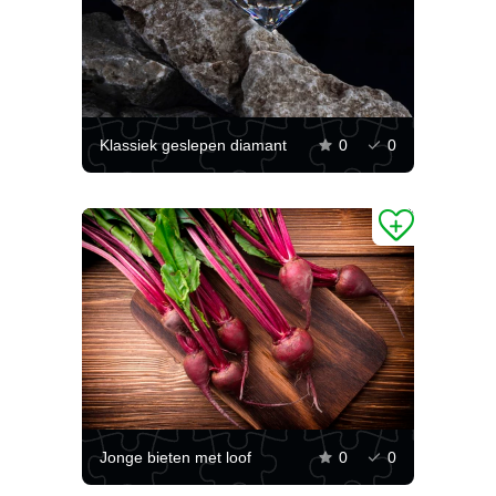
Klassiek geslepen diamant
0
0
Jonge bieten met loof
0
0