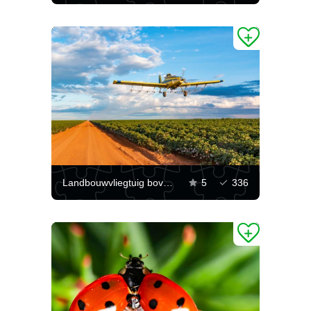
Landbouwvliegtuig boven een veld
5
336