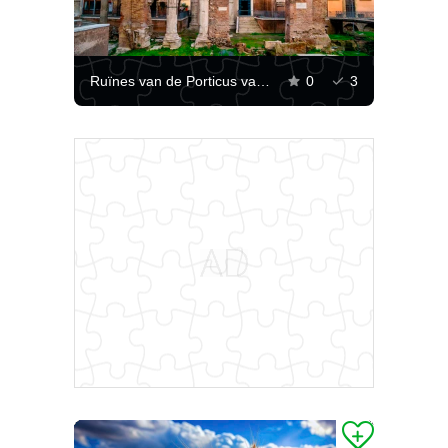
Ruïnes van de Porticus van Octavia in Rome
0
3