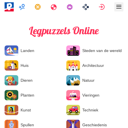
Multispeler
Taken
Reizen
Aanmeld
Legpuzzels Online
Landen
Steden van de wereld
Huis
Architectuur
Dieren
Natuur
Planten
Vieringen
Kunst
Techniek
Spullen
Geschiedenis