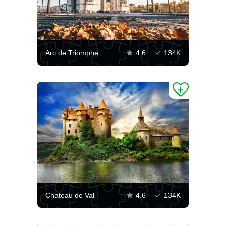
Arc de Triomphe
4.6
134K
Chateau de Val
4.6
134K