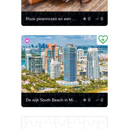
Roze pioenrozen en een vintage camera
0
0
De wijk South Beach in Miami Beach
0
0