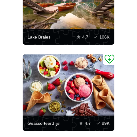
Lake Braies
4.7
106K
Geassorteerd ijs
4.7
99K