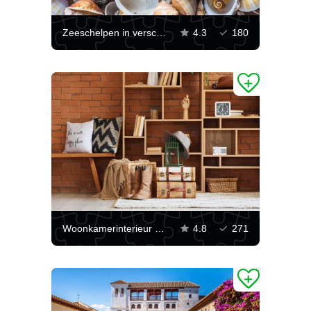
Zee­schelpen in verschillende vormen
4.3
180
Woonkamerinterieur met een houten wandkast
4.8
271