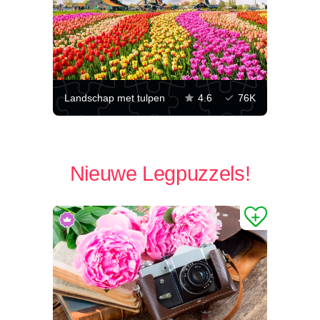
Landschap met tulpen
4.6
76K
Nieuwe Legpuzzels!