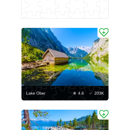
Lake Ober
4.6
203K