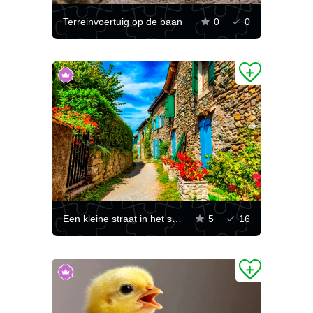
Terreinvoertuig op de baan
0
0
Een kleine straat in het stadje Yvoire
5
16