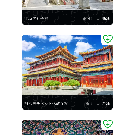
北京の孔子廟
4.8
4636
雍和宮チベット仏教寺院
5
2139