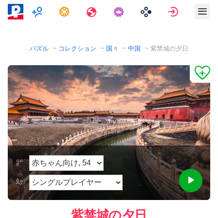
マルチプレイヤー
タスク
旅行
サインイ
パズル
コレクション
国々
中国
紫禁城の夕日
紫禁城の夕日