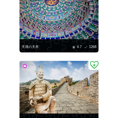
天壇の天井
4.7
1268