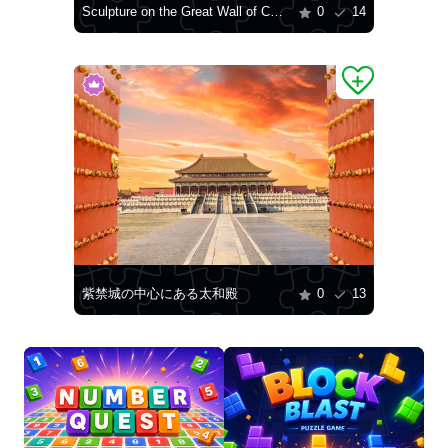
Sculpture on the Great Wall of China
0
14
紫禁城の中心にある太和殿
0
13