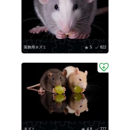
装飾用ネズミ
5
822
ネズミ
4.8
777