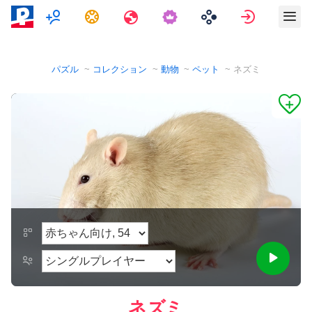
マルチプレイヤー
タスク
旅行
サインイ
パズル
コレクション
動物
ペット
ネズミ
ネズミ