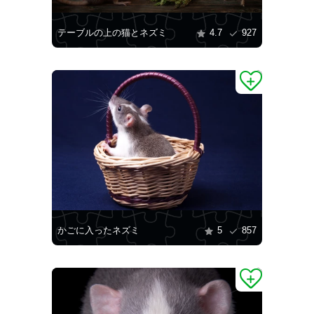
テーブルの上の猫とネズミ
4.7
927
かごに入ったネズミ
5
857