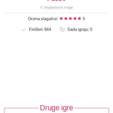
©
ShutterStock
image
Ocena slagalice:
5
Finišeri:
664
Sada igraju:
0
Druge igre