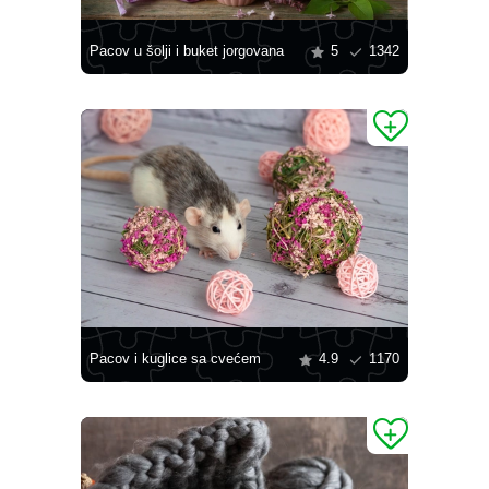
Pacov u šolji i buket jorgovana
5
1342
Pacov i kuglice sa cvećem
4.9
1170