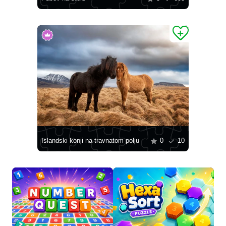
Islandski konji na travnatom polju
0
10