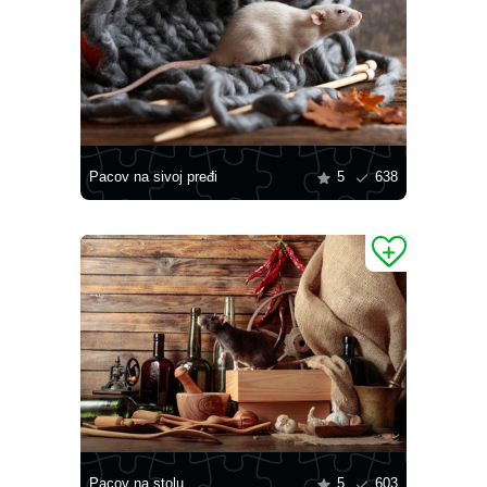
Pacov na sivoj pređi
5
638
Pacov na stolu
5
603