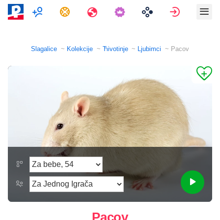
Više igrača
Zadaci
Путовања
Prijavi se
Slagalice
Kolekcije
Ћivotinje
Ljubimci
Pacov
Pacov