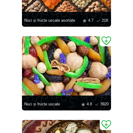
Nuci și fructe uscate asortate
4.7
21K
Nuci și fructe uscate
4.8
3920