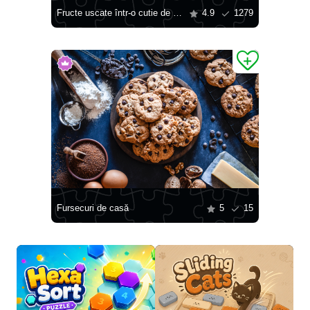
Fructe uscate într-o cutie de lemn
4.9
1279
Fursecuri de casă
5
15