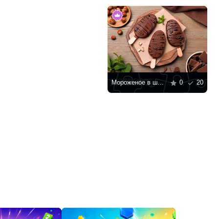
Мороженое в шоколадной глазури
0
20