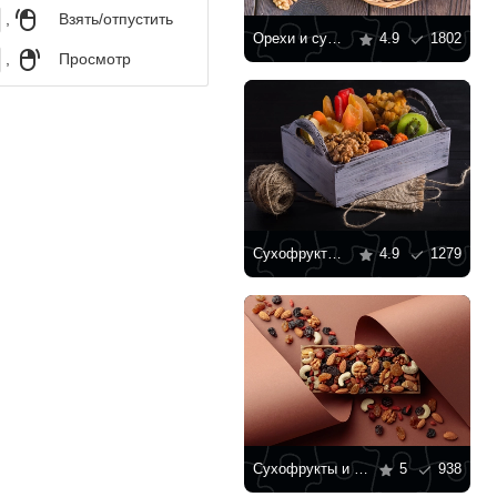
,
Взять/отпустить
Орехи и сухофрукты в деревянной тарелке
4.9
1802
,
Просмотр
Сухофрукты в деревянной коробке
4.9
1279
Сухофрукты и орехи
5
938