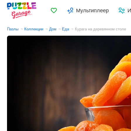
Избранное
Мультиплеер
И
Пазлы
Коллекции
Дом
Еда
Курага на деревянном столе