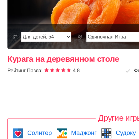
Курага на деревянном столе
Рейтинг Пазла:
4.8
Ф
Другие игр
Солитер
Маджонг
Судоку