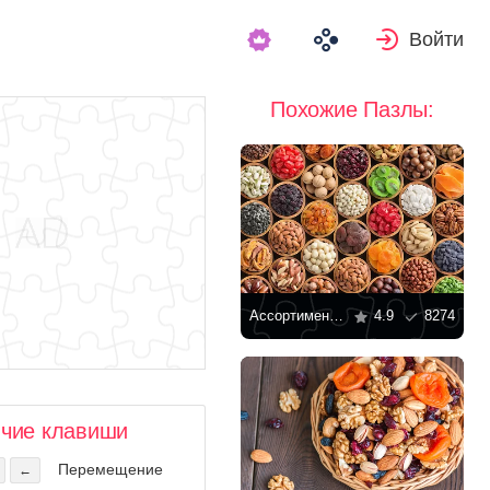
Войти
Похожие Пазлы:
Ассортимент сухофруктов в мисках
4.9
8274
ячие клавиши
Перемещение
←