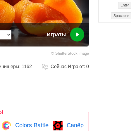
Enter
Spacebar
Играть!
©
ShutterStock
image
инишеры:
1162
Сейчас Играют:
0
ы
Colors Battle
Сапёр