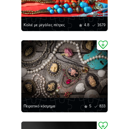
Κολιέ με μεγάλες πέτρες
4.8
1679
Πειρατικό κόσμημα
5
833