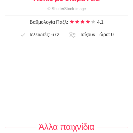
©
ShutterStock
image
Βαθμολογία Παζλ:
4.1
Τελειωτές:
672
Παίζουν Τώρα:
0
Άλλα παιχνίδια