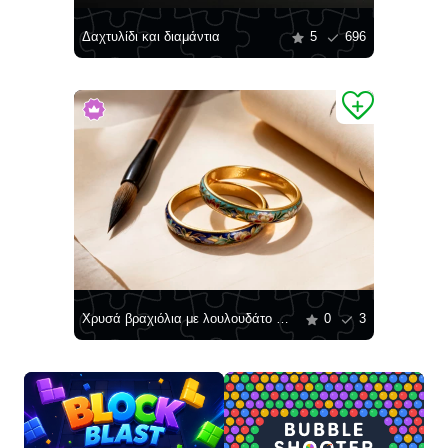
Δαχτυλίδι και διαμάντια
5
696
Χρυσά βραχιόλια με λουλουδάτο σχέδιο
0
3