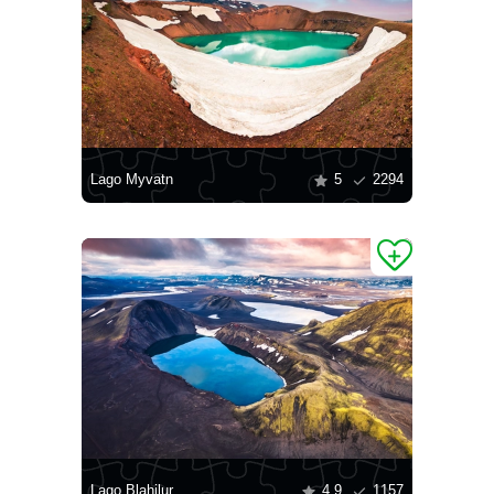
Lago Myvatn
5
2294
Lago Blahilur
4.9
1157