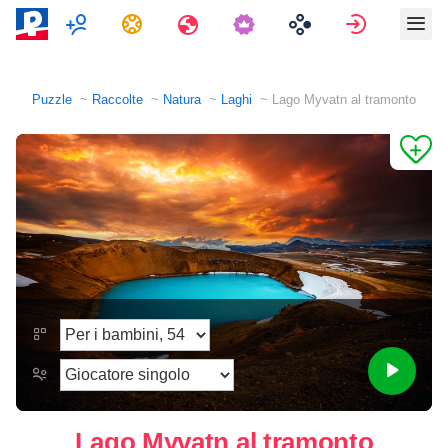
Multigiocatore
Compiti
Viaggi
Accedi
Puzzle
Raccolte
Natura
Laghi
Lago Myvatn al tramonto
Lago Myvatn al tramonto