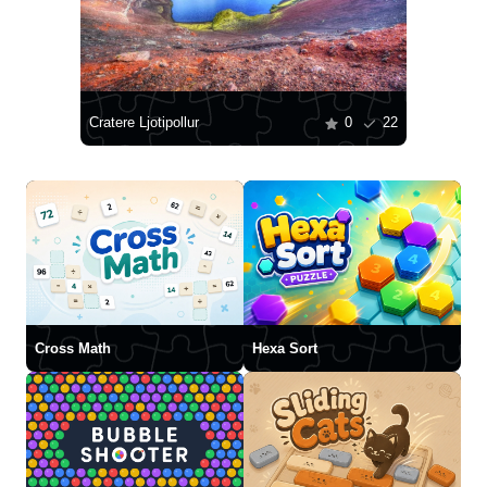
Cratere Ljotipollur
0
22
Cross Math
Hexa Sort