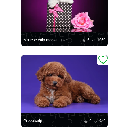
Maltese valp med en gave
5
1059
Puddelvalp
5
945