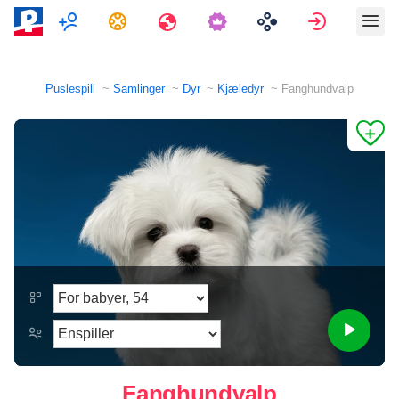
Flerspiller
Oppgaver
Reiser
Logg på
Puslespill
Samlinger
Dyr
Kjæledyr
Fanghundvalp
Fanghundvalp