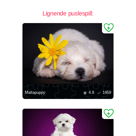
Lignende puslespill:
Maltapuppy
4.9
1459