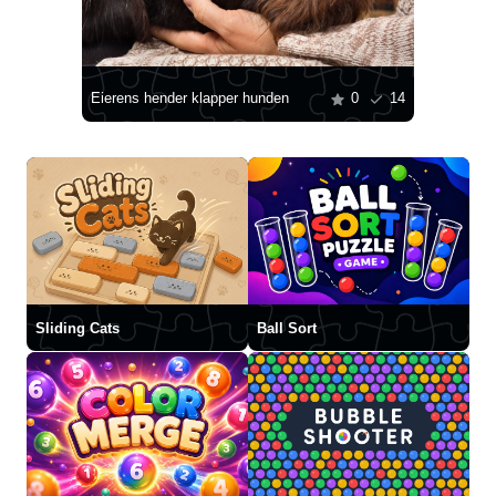
Eierens hender klapper hunden
0
14
Sliding Cats
Ball Sort