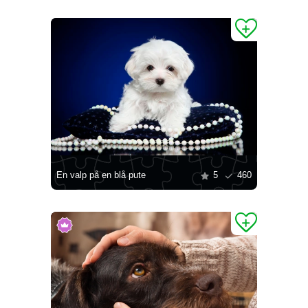
En valp på en blå pute
5
460