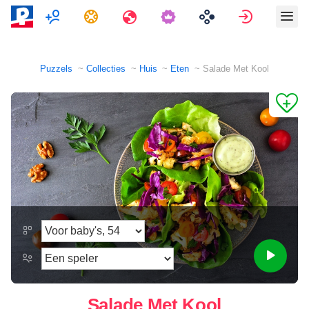
Multispeler
Taken
Reizen
Aanmeld
Puzzels
Collecties
Huis
Eten
Salade Met Kool
Salade Met Kool