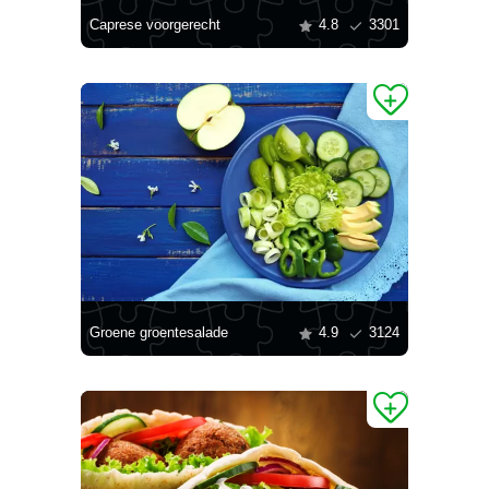
Caprese voorgerecht
4.8
3301
Groene groentesalade
4.9
3124