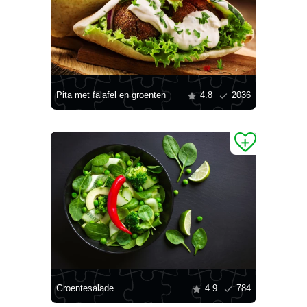
Pita met falafel en groenten
4.8
2036
Groentesalade
4.9
784