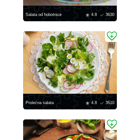
Salata od hobotnice
4.8
3630
Prolećna salata
4.8
3510