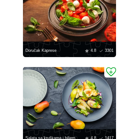
Doručak Kaprese
4.8
3301
Salata sa kruškama i biljem
4.8
1417