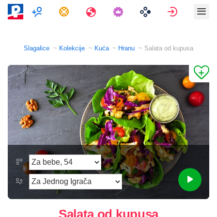
Više igrača
Zadaci
Путовања
Prijavi se
Slagalice
Kolekcije
Kuća
Hranu
Salata od kupusa
Salata od kupusa