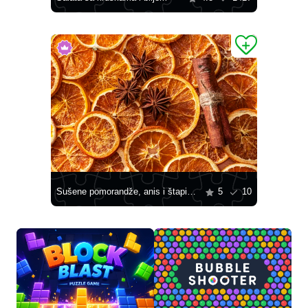
Sušene pomorandže, anis i štapići cimeta
5
10