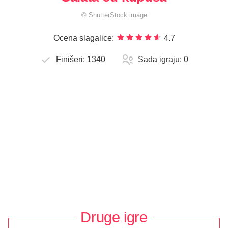
©
ShutterStock
image
Ocena slagalice:
4.7
Finišeri:
1340
Sada igraju:
0
Druge igre