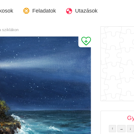
kosok
Feladatok
Utazások
a sziklákon
Gy
↑
→
↓