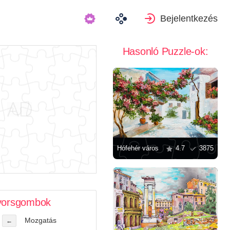
Bejelentkezés
Hasonló Puzzle-ok:
Hófehér város
4.7
3875
orsgombok
Mozgatás
←