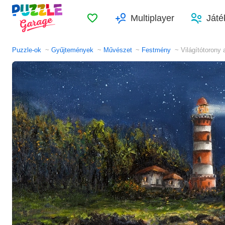
Kedvencek
Multiplayer
Játé
Puzzle-ok
Gyűjtemények
Művészet
Festmény
Világítótorony 