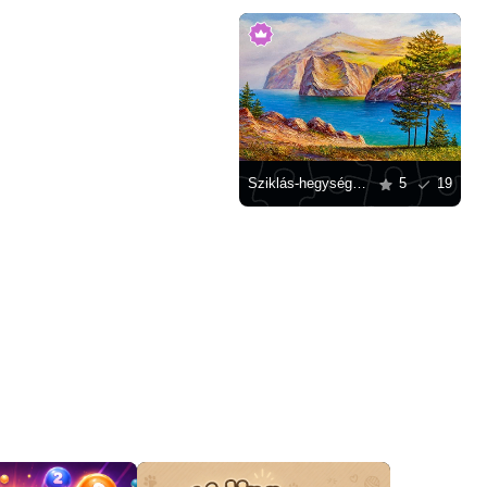
Sziklás-hegység a víz mellett
5
19