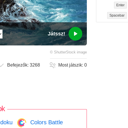
Enter
Spacebar
Játssz!
©
ShutterStock
image
Befejezők:
3268
Most játszik:
0
ok
doku
Colors Battle