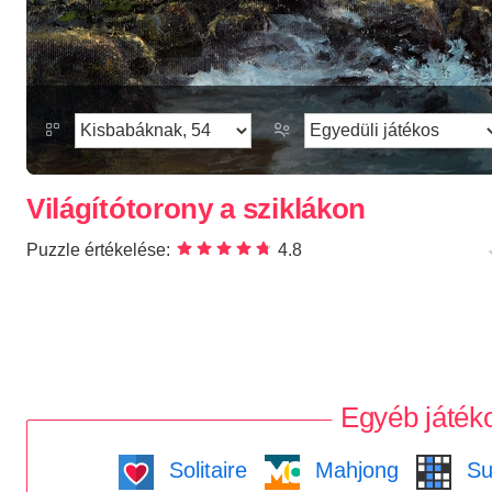
Világítótorony a sziklákon
Puzzle értékelése:
4.8
Egyéb játék
Solitaire
Mahjong
Su