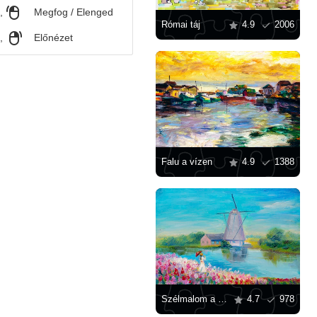
,
Megfog / Elenged
Római táj
4.9
2006
,
Előnézet
Falu a vízen
4.9
1388
Szélmalom a folyóparton
4.7
978