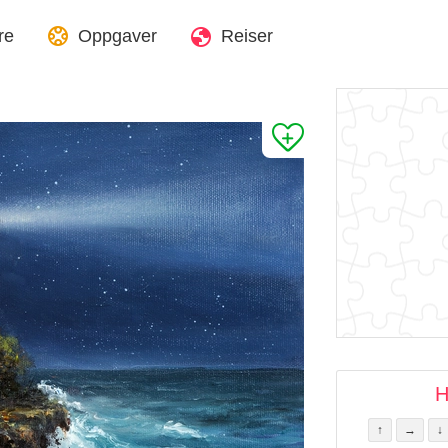
re
Oppgaver
Reiser
H
↑
→
↓