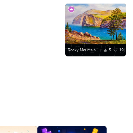
Rocky Mountains ved vannet
5
19