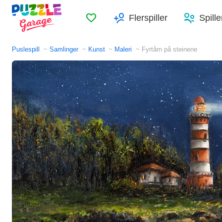
Favoritter
Flerspiller
Spille
Puslespill
Samlinger
Kunst
Maleri
Fyrtårn på steinene