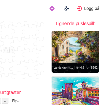
Logg på
Lignende puslespill:
Landskap med et hus ved sjøen
4.8
8642
urtigtaster
Flytt
←