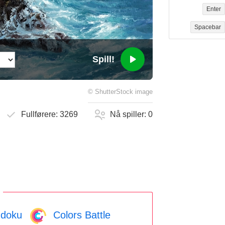
Enter
Spacebar
Spill!
©
ShutterStock
image
Fullførere:
3269
Nå spiller:
0
doku
Colors Battle