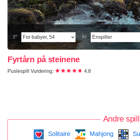
Fyrtårn på steinene
Puslespill Vurdering:
4.8
Andre spill
Solitaire
Mahjong
Su