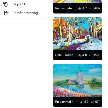
,
Grip / Slipp
Romas gater
4.7
2609
,
Forhåndsvisning
Gate i snøen
4.8
1595
En vindmølle ved elvebredden
4.7
979