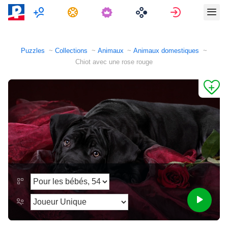
Multijoueur
Tâches
Connexion
Puzzles
Collections
Animaux
Animaux domestiques
Chiot avec une rose rouge