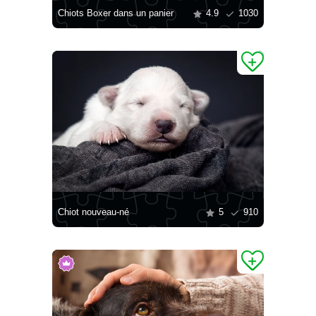
Chiots Boxer dans un panier
4.9
1030
Chiot nouveau-né
5
910