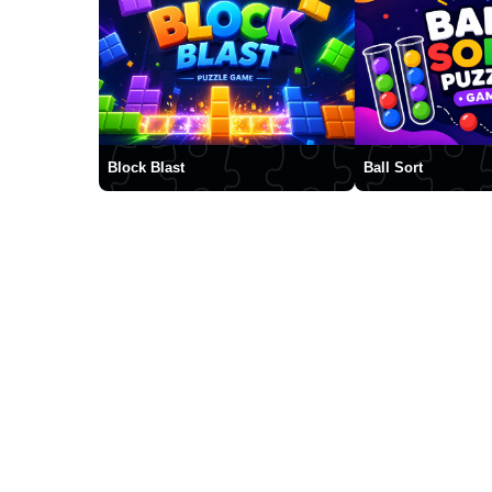
Block Blast
Ball Sort