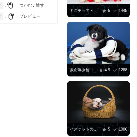
,
つかむ / 離す
r
ミニチュア・ブル・テリアの子犬
5
1445
,
プレビュー
r
救命浮き輪を持った子犬
4.9
1288
バスケットの中のイングリッシュブルドッグの子犬
5
1006