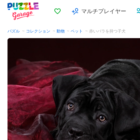
お気に入り
マルチプレイヤー
パズル
コレクション
動物
ペット
赤いバラを持つ子犬