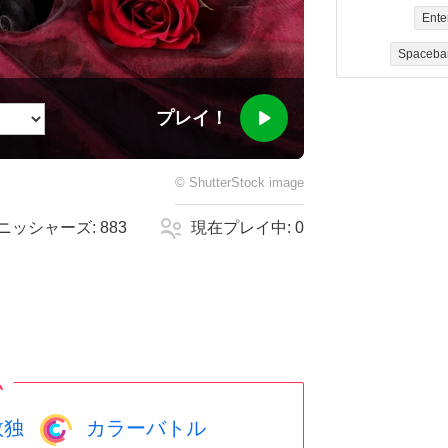
Ente
Spaceba
プレイ！
©
ShutterStock
image
ニッシャーズ:
883
現在プレイ中:
0
ム
数独
カラーバトル