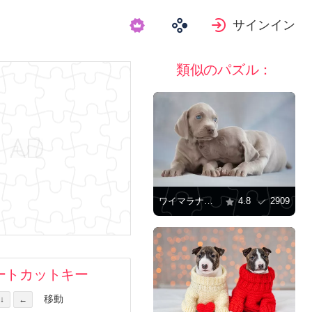
サインイン
類似のパズル：
ワイマラナードッグの子犬
4.8
2909
ートカットキー
移動
↓
←