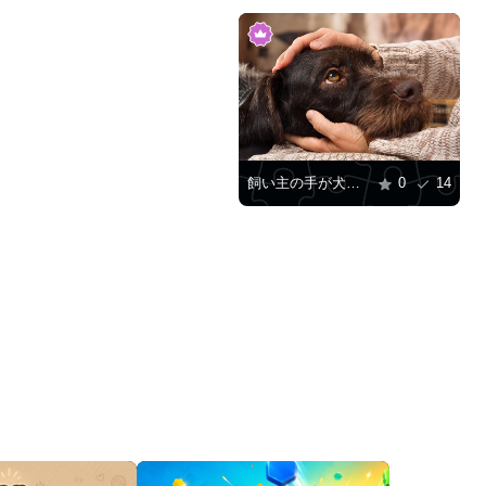
飼い主の手が犬を撫でている
0
14