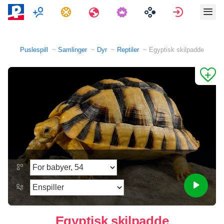
Flerspiller
Oppgaver
Reiser
Logg på
Puslespill
Samlinger
Dyr
Reptiler
Egyptisk skilpadde
Egyptisk skilpadde