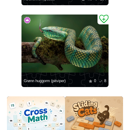
Grønn huggorm (pitviper)
0
8