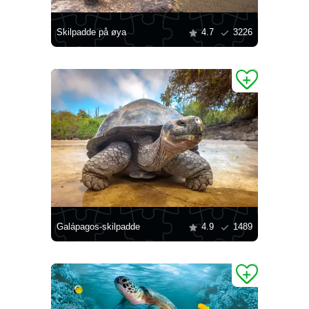
Skilpadde på øya
4.7
3226
Galápagos-skilpadde
4.9
1489