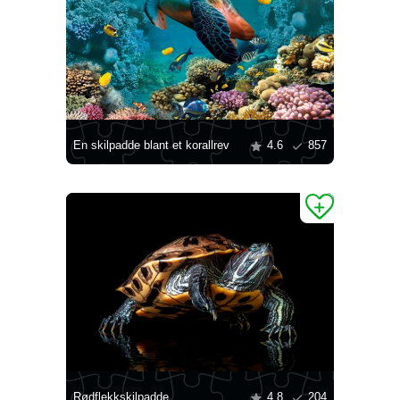
En skilpadde blant et korallrev
4.6
857
Rødflekkskilpadde
4.8
204