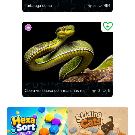
Tartaruga do rio
5
494
Cobra venenosa com manchas roxas
0
9