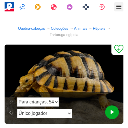
Multijogador
Tarefas
Viagens
Assinar e
Quebra-cabeças
Colecções
Animais
Répteis
Tartaruga egípcia