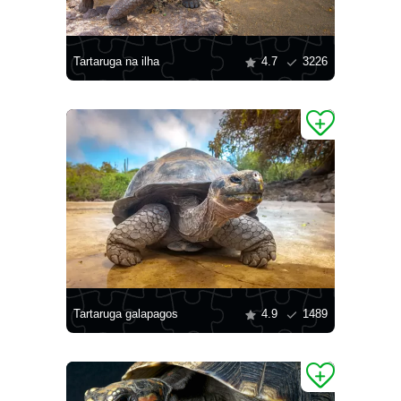
Tartaruga na ilha
4.7
3226
Tartaruga galapagos
4.9
1489