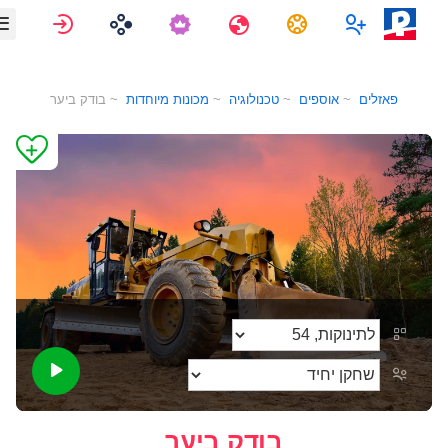
משימות
מרובה משתתפים
נסיעות
התחברות
פאזלים
אוספים
טכנולוגיה
מכונות מיוחדות
בודק ביער
בודק ביער