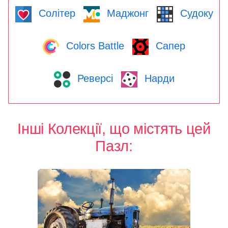
Солітер
Маджонг
Судоку
Colors Battle
Сапер
Реверсі
Нарди
Інші Колекції, що містять цей
Пазл: