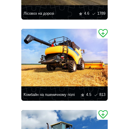
Лісовоз на дорозі
4.6
1789
Комбайн на пшеничному полі
4.5
813