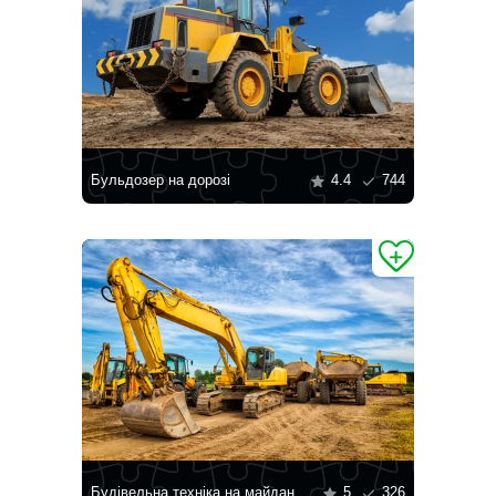
Бульдозер на дорозі
4.4
744
Будівельна техніка на майданчику
5
326