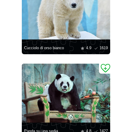
Cucciolo di orso bianco
4.9
1619
Panda su una sedia
4.8
1427