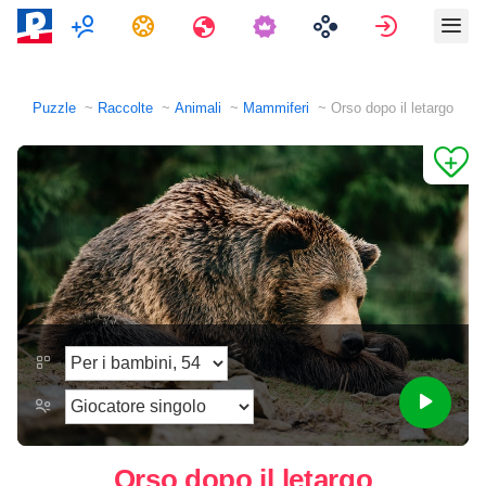
Multigiocatore
Compiti
Viaggi
Accedi
Puzzle
Raccolte
Animali
Mammiferi
Orso dopo il letargo
Orso dopo il letargo