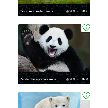
Orso bruno nella foresta
4.9
2038
Panda che agita la zampa
4.9
1634