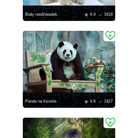
Biały niedźwiadek
4.9
1618
Panda na krześle
4.8
1427