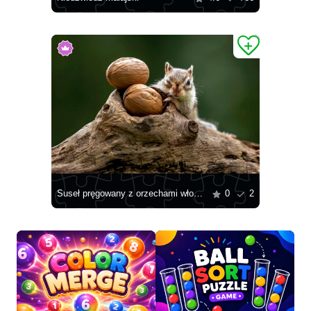
Suseł pręgowany z orzechami włoskimi
0
2