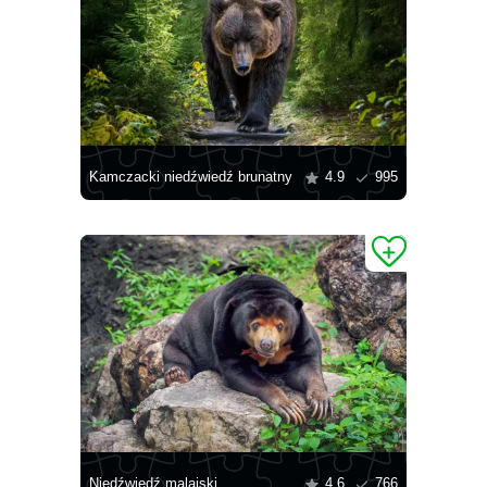
Kamczacki niedźwiedź brunatny
4.9
995
Niedźwiedź malajski
4.6
766