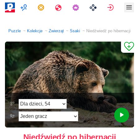
Multiplayer
Zadania
Podróże
Zaloguj si
Puzzle
Kolekcje
Zwierząt
Ssaki
Niedźwiedź po hibernacji
Niedźwiedź po hibernacji