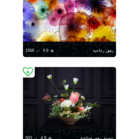
زهور زجاجية
4.9
1568
تنسيق زهور صناعية
4.9
503