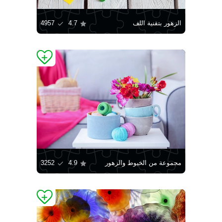
الزهور بتقنية اللف
4.7
4957
مجموعة من الخيوط والزهور
4.9
3252