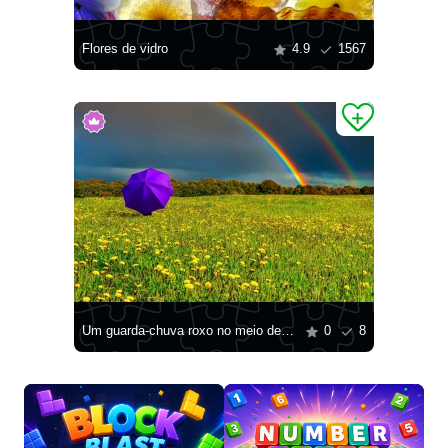
Flores de vidro
4.9
1567
Um guarda-chuva roxo no meio de um campo
0
8