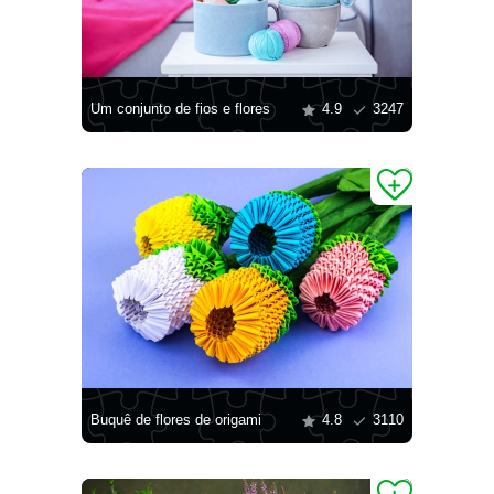
Um conjunto de fios e flores
4.9
3247
Buquê de flores de origami
4.8
3110