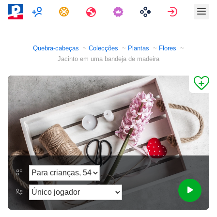
Multijogador
Tarefas
Viagens
Assinar e
Quebra-cabeças
Colecções
Plantas
Flores
Jacinto em uma bandeja de madeira