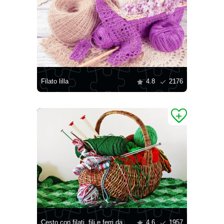
Filato lilla
4.8
2176
Cesto con filati, fili e ferri da maglia
4.6
1957