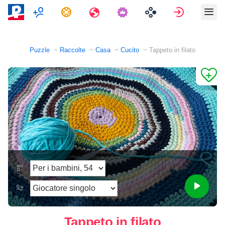
Multigiocatore
Compiti
Viaggi
Accedi
Puzzle
Raccolte
Casa
Cucito
Tappeto in filato
Tappeto in filato