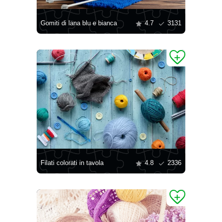
Gomiti di lana blu e bianca
4.7
3131
Filati colorati in tavola
4.8
2336