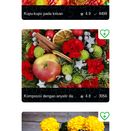
Kupu-kupu pada krisan
4.9
4499
Komposisi dengan anyelir dan krisan
4.8
3056