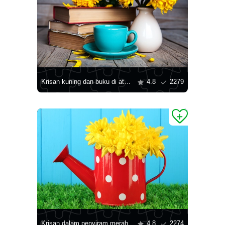
Krisan kuning dan buku di atas meja
4.8
2279
Krisan dalam penyiram merah
4.8
2274