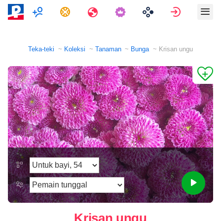
Pemain ganda
Tugas
Perjalanan
Masuk
Teka-teki
Koleksi
Tanaman
Bunga
Krisan ungu
Krisan ungu