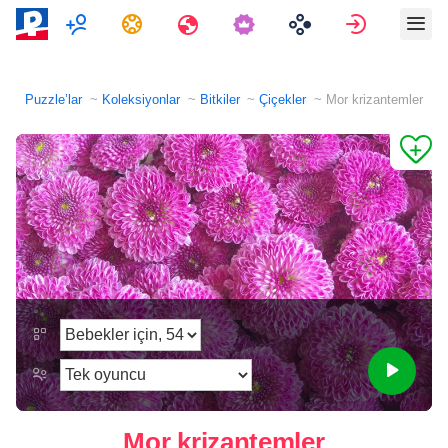
Çok oyunculu
Görevler
Seyahatler
Giriş Yap
Puzzle’lar
Koleksiyonlar
Bitkiler
Çiçekler
Mor krizantemler
Mor krizantemler