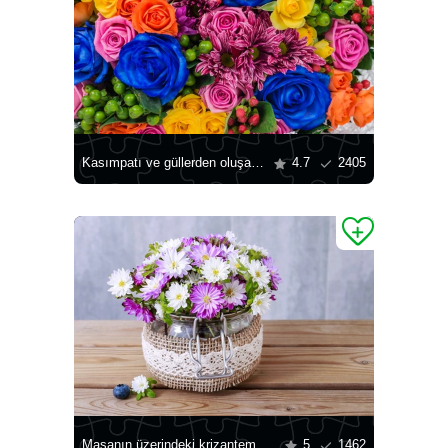
Kasımpatı ve güllerden oluşan bir buket
4.7
2405
Masanın üzerindeki krizantem buketi
5
1462