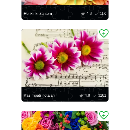
Renkli krizantem
4.8
11K
Kasımpatı notaları
4.8
3181