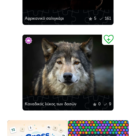
Aφρικανικό σαλιγκάρι
5
161
Kαναδικός λύκος των δασών
0
9