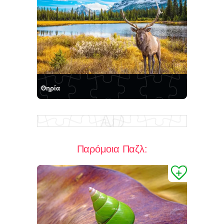
Θηρία
Παρόμοια Παζλ: