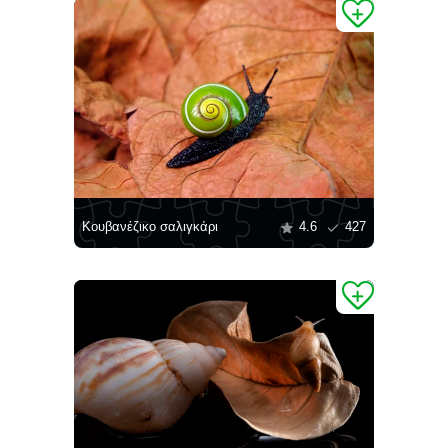
Κουβανέζικο σαλιγκάρι
4.6
427