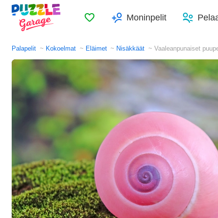
Suosikit
Moninpelit
Pelaa
Palapelit
Kokoelmat
Eläimet
Nisäkkäät
Vaaleanpunaiset puup