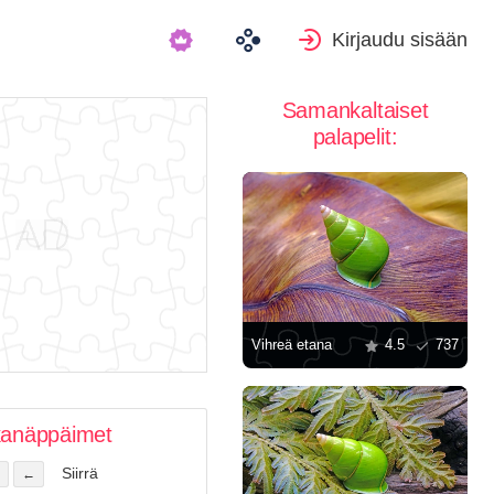
Kirjaudu sisään
Samankaltaiset
palapelit:
Vihreä etana
4.5
737
kanäppäimet
Siirrä
←