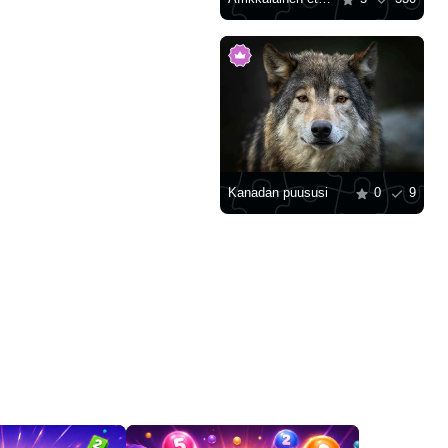
Kanadan puususi
0
9