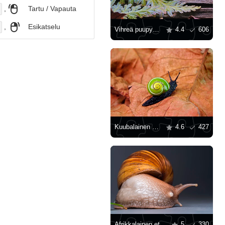
,
Tartu / Vapauta
,
Esikatselu
Vihreä puupyörijä
4.4
606
Kuubalainen etana
4.6
427
Afrikkalainen etana Achatina
5
330