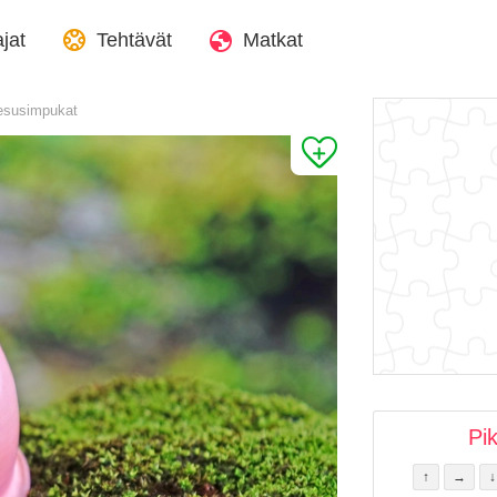
jat
Tehtävät
Matkat
esusimpukat
Pi
↑
→
↓