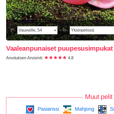
Vaaleanpunaiset puupesusimpukat
Arvotuksen Arviointi:
4.8
Muut pelit
Pasianssi
Mahjong
S