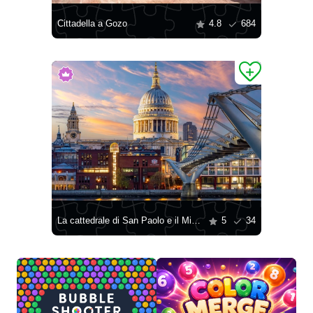
Cittadella a Gozo
4.8
684
La cattedrale di San Paolo e il Millennium Bridge sul fiume Tamigi
5
34