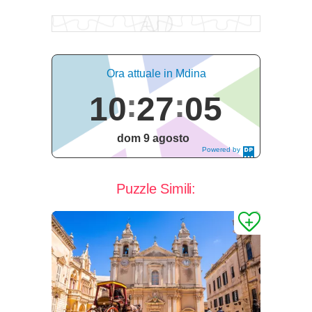
Ora attuale in Mdina
10
27
06
dom 9 agosto
Powered by
DaysPedia.c
om
Puzzle Simili: