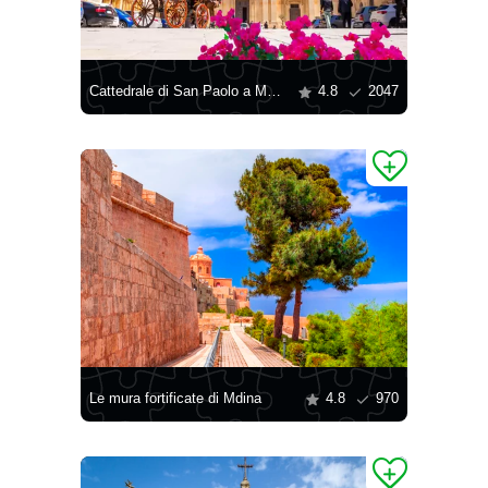
Cattedrale di San Paolo a Mdina
4.8
2047
Le mura fortificate di Mdina
4.8
970