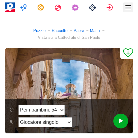
Multigiocatore
Compiti
Viaggi
Accedi
Puzzle
Raccolte
Paesi
Malta
Vista sulla Cattedrale di San Paolo