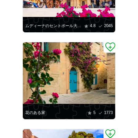
ムディーナのセントポール大聖堂
4.8
2045
花のある家
5
1773