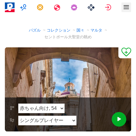
マルチプレイヤー
タスク
旅行
サインイ
パズル
コレクション
国々
マルタ
セントポール大聖堂の眺め