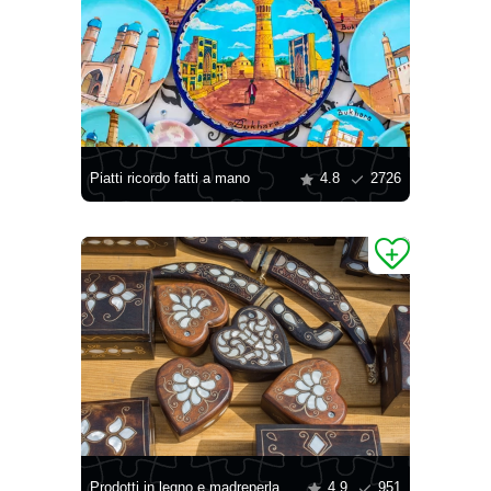
Piatti ricordo fatti a mano
4.8
2726
Prodotti in legno e madreperla
4.9
951