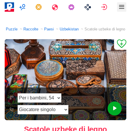
Multigiocatore
Compiti
Viaggi
Accedi
Puzzle
Raccolte
Paesi
Uzbekistan
Scatole uzbeke di legno
Scatole uzbeke di legno