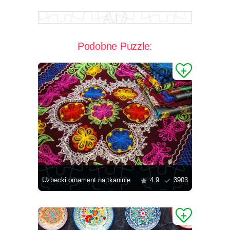
Podobne Puzzle:
Uzbecki ornament na tkaninie
4.9
3903