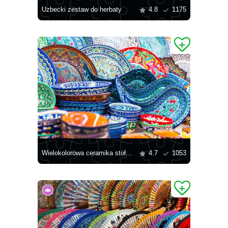
Uzbecki zestaw do herbaty
4.8
1175
Wielokolorowa ceramika stołowa
4.7
1053