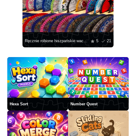
Ręcznie robione hiszpańskie wachlarze
5
21
Hexa Sort
Number Quest