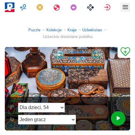
Multiplayer
Zadania
Podróże
Zaloguj si
Puzzle
Kolekcje
Kraje
Uzbekistan
Uzbeckie drewniane pudełka