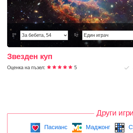
Звезден куп
Оценка на пъзел:
5
Други игр
Пасианс
Маджонг
С