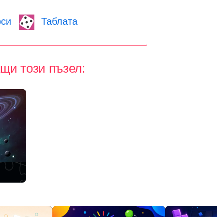
си
Таблата
щи този пъзел: