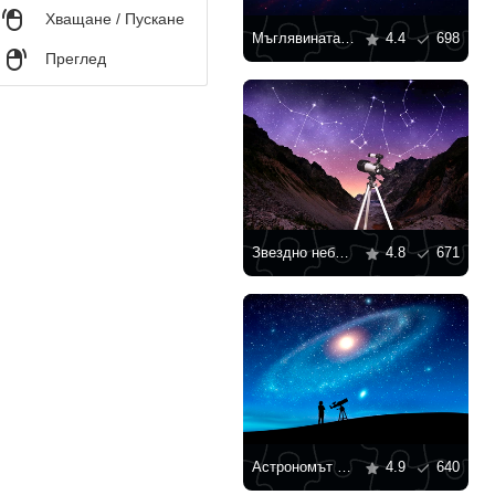
,
Хващане / Пускане
Мъглявината Балон
4.4
698
,
Преглед
Звездно небе над планините
4.8
671
Астрономът гледа към звездното небе
4.9
640