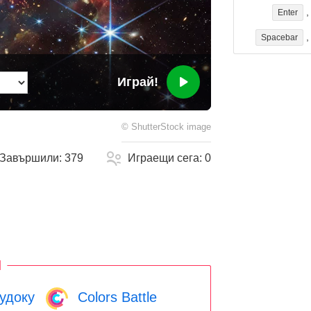
Enter
Spacebar
Играй!
©
ShutterStock
image
Завършили:
379
Играещи сега:
0
и
удоку
Colors Battle