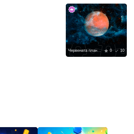
Червената планета
0
10