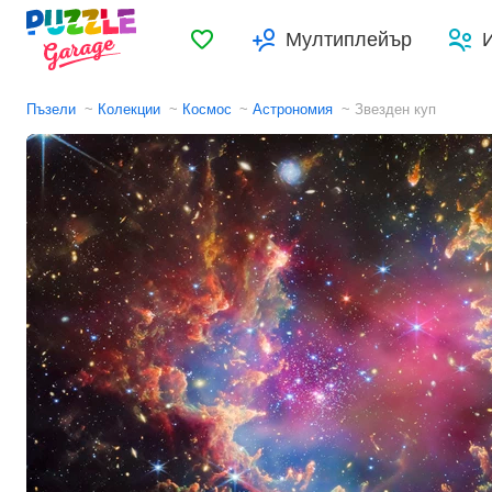
Любими
Мултиплейър
Пъзели
Колекции
Космос
Астрономия
Звезден куп