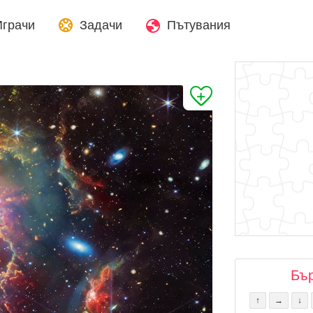
Играчи
Задачи
Пътувания
Бъ
↑
→
↓