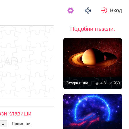
Вход
Подобни пъзели:
Сатурн и звездите
4.8
960
рзи клавиши
Премести
←