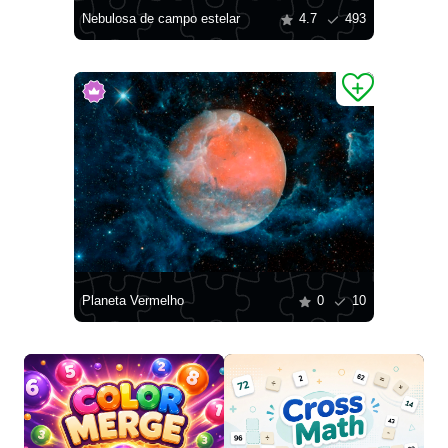
Nebulosa de campo estelar
4.7
493
Planeta Vermelho
0
10