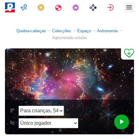
Multijogador
Tarefas
Viagens
Assinar e
Quebra-cabeças
Colecções
Espaço
Astronomia
Aglomerado estelar