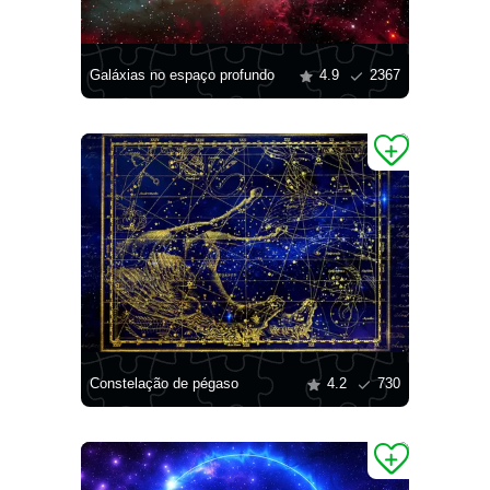
Galáxias no espaço profundo
4.9
2367
Constelação de pégaso
4.2
730