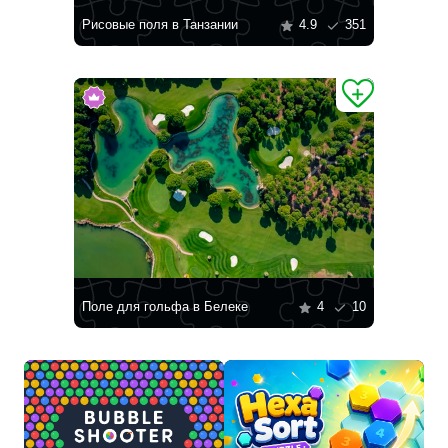
Рисовые поля в Танзании
4.9
351
Поле для гольфа в Белеке
4
10