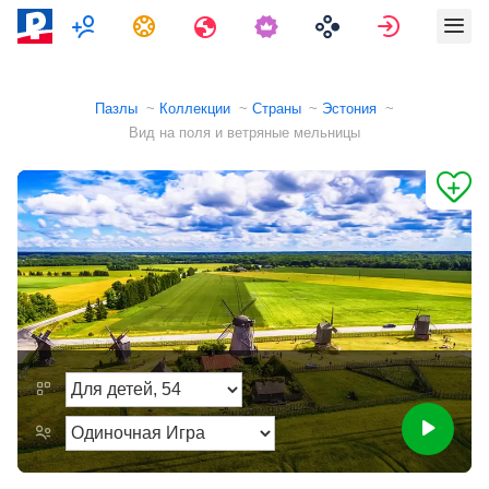
Мультиплеер
Задания
Путешествия
Войти
Пазлы
Коллекции
Страны
Эстония
Вид на поля и ветряные мельницы