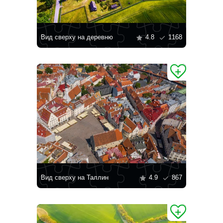
Вид сверху на деревню
4.8
1168
Вид сверху на Таллин
4.9
867