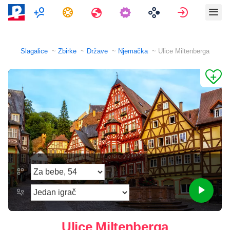
Više Igrača
Zadaci
Putovanja
Prijava
Slagalice
Zbirke
Države
Njemačka
Ulice Miltenberga
Ulice Miltenberga