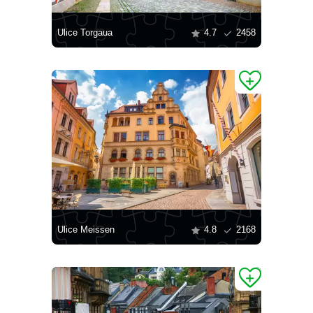
Ulice Torgaua
4.7
2458
Ulice Meissen
4.8
2168