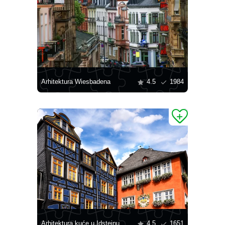
Arhitektura Wiesbadena
4.5
1984
Arhitektura kuće u Idsteinu
4.5
1651