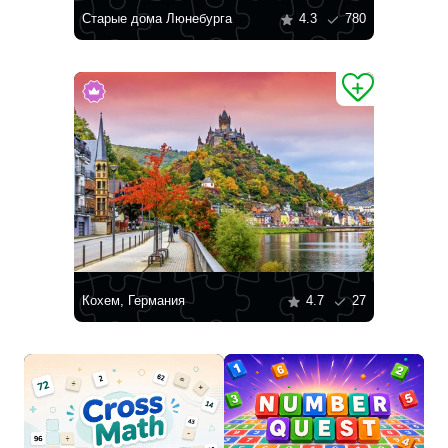
Старые дома Люнебурга
4.3
780
Кохем, Германия
4.7
27