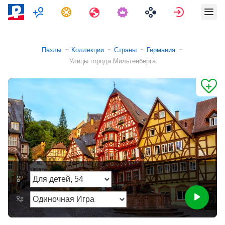
Мультиплеер
Задания
Путешествия
Войти
Пазлы
Коллекции
Страны
Германия
Улицы города Мильтенберга