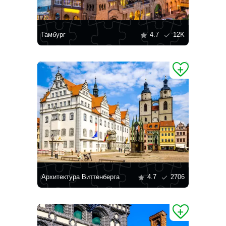
Гамбург
4.7
12K
Архитектура Виттенберга
4.7
2706