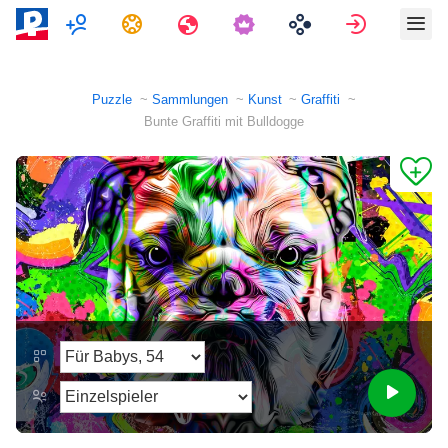
Multiplayer
Aufgaben
Reisen
Anmelde
Puzzle
Sammlungen
Kunst
Graffiti
Bunte Graffiti mit Bulldogge