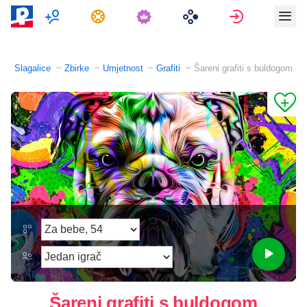
Više Igrača
Zadaci
Prijava
Slagalice
Zbirke
Umjetnost
Grafiti
Šareni grafiti s buldogom
Šareni grafiti s buldogom