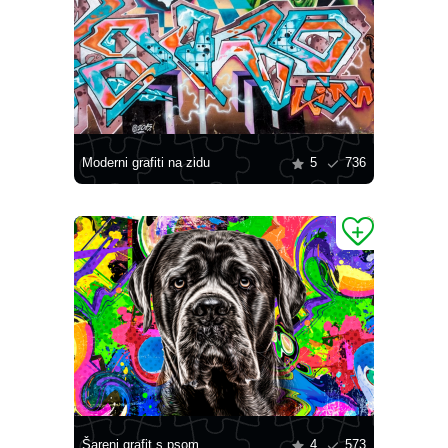
Moderni grafiti na zidu
5
736
Šareni grafit s psom
4
573