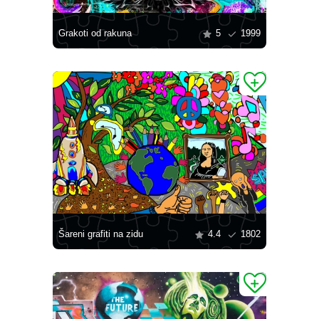
Grakoti od rakuna
5
1999
Šareni grafiti na zidu
4.4
1802